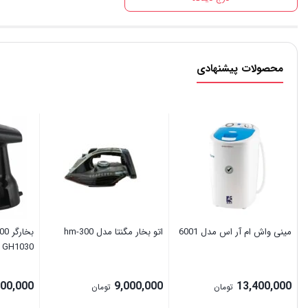
محصولات پیشنهادی
مینی واش ام آر اس مدل 6001
اتو بخار مگنتا مدل hm-300
GH1030
500,000
9,000,000
13,400,000
تومان
تومان