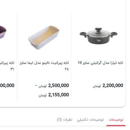
تابه تیارا مدل گرانیتی سایز 18
تابه پیرانیت نالینو مدل لیما سایز
تابه پیران
۳۱
۲۸
300,000
2,500,000
2,200,000
–
تومان
تومان
Price
2,155,000
تومان
range:
2,155,000 تومان
through
توضیحات
توضیحات تکمیلی
نظرات (0)
2,500,000 تومان