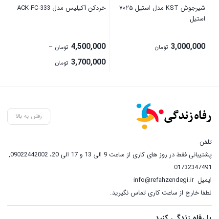
شیرجوش KST مدل استیل ۷۰۲۵
خردکن آکیلیس مدل ACK-FC-333
قاب
استیل
00
4,500,000
3,000,000
–
تومان
تومان
Price
3,700,000
تومان
range:
3,700,000 تومان
through
4,500,000 تومان
رفتن به بالا
تلفن
پشتیبانی فقط در روز های کاری از ساعت 9 الی 13 و 17 الی 20، 09022442002
,
01732347491
ایمیل
info@refahzendegi.ir
لطفا خارج از ساعت کاری تماس نگیرید.
با رفاه زندگی کنید