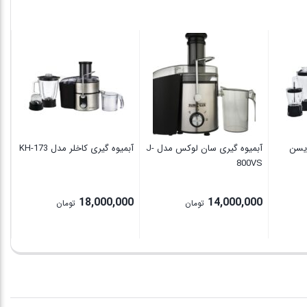
مدل
MRS018
عدد
آب
7
00
آیسن
آبمیوه گیری سان لوکس مدل J-
آبمیوه گیری کاخلر مدل KH-173
800VS
18,000,000
14,000,000
تومان
تومان