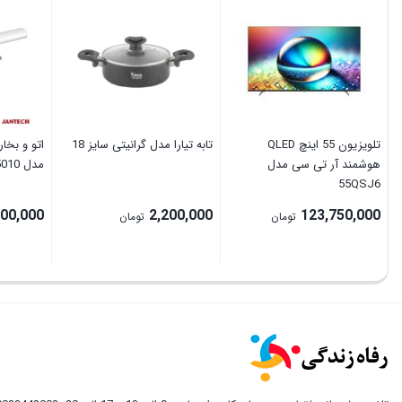
تلویزیون 55 اینچ QLED
تابه تیارا مدل گرانیتی سایز 18
هوشمند آر تی سی مدل
مدل IT5010
55QSJ6
000,000
2,200,000
123,750,000
تومان
تومان