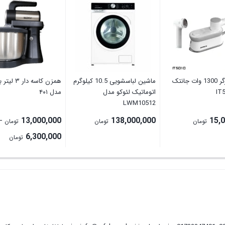
اتو و بخارگر 1300 وات جانتک
ماشین لباسشویی 10.5 کیلوگرم
همزن کاسه دار
اتوماتیک لئوکو مدل
مدل ۴۰۱
LWM10512
13,000,000
138,000,000
15,
–
تومان
تومان
تومان
rice
6,300,000
تومان
ge:
ugh
0,000