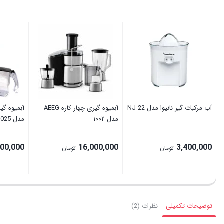
آب مرکبات گیر نانیوا مدل NJ-22
آبمیوه گیری چهار کاره AEEG
آبمیوه گی
مدل ۱۰۰۲
مدل MRS025
500,000
16,000,000
3,400,000
تومان
تومان
توضیحات تکمیلی
نظرات (2)