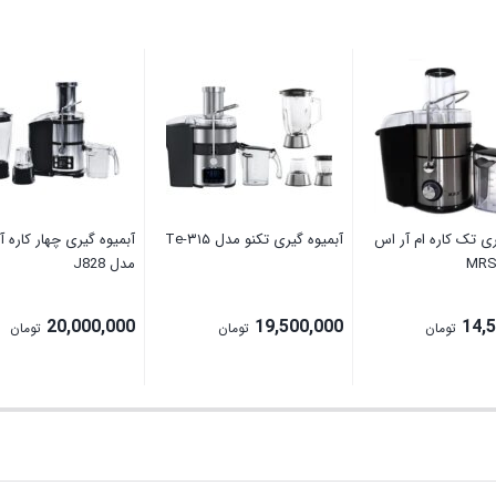
ری تک کاره ام آر اس
آبمیوه گیری تکنو مدل Te‑۳۱۵
آبمیوه گیری چهار کاره 
مدل J828
20,000,000
19,500,000
14,
تومان
تومان
تومان