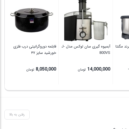
زودپ
00
 ۳ لیتر برند مگنتا
آبمیوه گیری سان لوکس مدل J-
قابلمه دوروگرانیتی درب فلزی
800VS
خورشید سایز ۴۷
8,050,000
14,000,000
تومان
تومان
P
ran
6,300,000 تومان
thro
13,00 تومان
رفتن به بالا