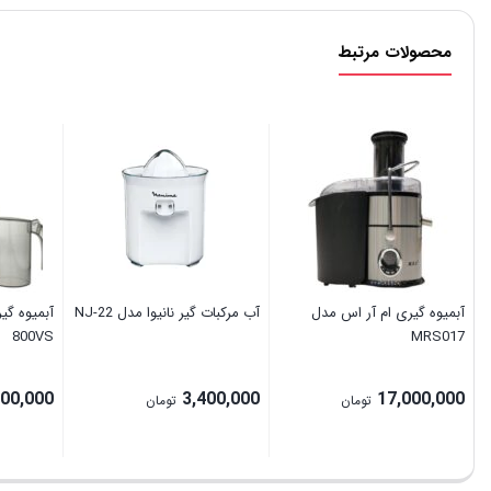
محصولات مرتبط
آبمیوه گیری ام آر اس مدل
آب مرکبات گیر نانیوا مدل NJ-22
800VS
MRS017
000,000
3,400,000
17,000,000
تومان
تومان