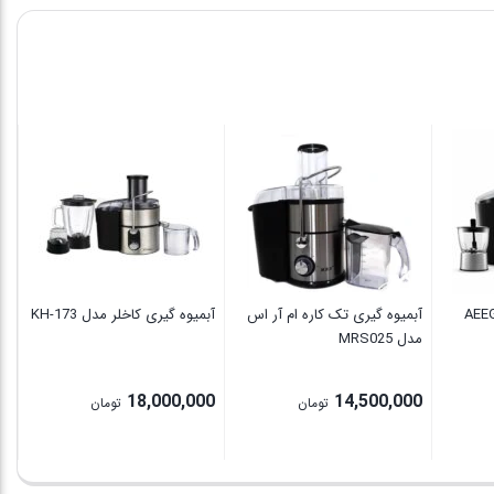
آب
مدل
00
وه گیری چهار کاره AEEG
آبمیوه گیری تک کاره ام آر اس
آبمیوه گیری کاخلر مدل KH-173
مدل MRS025
18,000,000
14,500,000
تومان
تومان