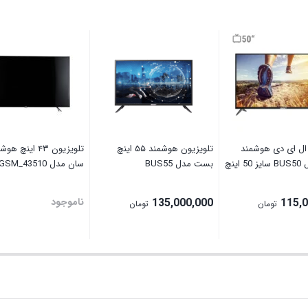
ال ای دی هوشمند
تلویزیون هوشمند ۵۵ اینچ
تلویزیون ۴۳ این
اینچ
بست مدل BUS55
سان مدل GSM_43510
115,
135,000,000
ناموجود
تومان
تومان