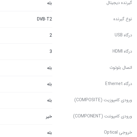
گیرنده دیجیتال
بله
نوع گیرنده
DVB-T2
درگاه USB
2
درگاه HDMI
3
اتصال بلوتوث
بله
درگاه Ethernet
بله
ورودی کامپوزیت (COMPOSITE)
بله
ورودی کامپوننت (COMPONENT)
خیر
خروجی Optical
بله