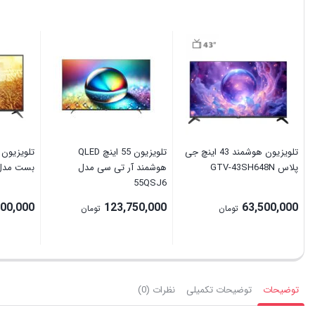
تلویزیون هوشمند 43 اینچ جی
تلویزیون 55 اینچ QLED
تلویزیون 
پلاس GTV-43SH648N
هوشمند آر تی سی مدل
بست مدل BUS50 سایز 50 
55QSJ6
000,000
123,750,000
63,500,000
تومان
تومان
توضیحات
توضیحات تکمیلی
نظرات (0)