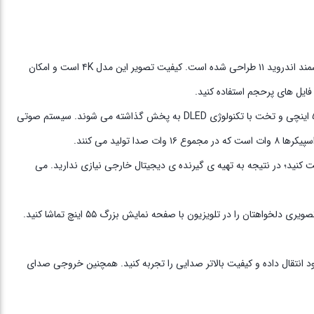
تلویزیون ۵۵ اینچ آر تی سی مدل ۵۵SF6600BT جدیدترین مدل از سری تلویزیون های هوشمند برند لوازم خانگی آر تی سی (RTC) است که با سیستم عامل هوشمند اندروید ۱۱ طراحی شده است. کیفیت تصویر این مدل ۴K است و امکان
فایل‌ های پرحجم استفاده کنید.
رزولوشن صفحه‌ نمایش این تلویزیون ۲۱۶۰ × ۳۸۴۰ پیکسل است و تصویری واضح و بسیار باکیفیت را نمایش می دهد. تمامی امکانات مذکور در صفحه ‌نمایشی ۵۵ اینچی و تخت با تکنولوژی DLED به پخش گذاشته می‌ شوند. سیستم ‌صوتی
 عدد آنتن دریافت کنید؛ در نتیجه به تهیه‌ ی گیرنده‌ ی ‌دیجیتال خارجی نیازی ندارید. می
این تلویزیون RTC دو عدد پورت USB دارد که امکان اتصال فلش مموری یا هارداکسترنال را برای کاربران فراهم می ‌کند. از این طریق می ‌توانید فایل ‌های صوتی و تصویری دلخواهتان را در تلویزیون با صفحه نمایش بزرگ ۵۵ اینچ تماشا کنید.
د انتقال داده و کیفیت بالاتر صدایی را تجربه کنید. همچنین خروجی صدای