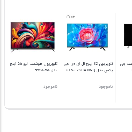
تل
مدل 6540
نا
چ هوشمند جی
تلویزیون 32 اینچ ال ای دی جی
تلویزیون هوشمند الیو ۵۵ اینچ
پلاس مدل GTV-32SD438NQ
مدل ۵۵-۹۷۴۵
ناموجود
ناموجود