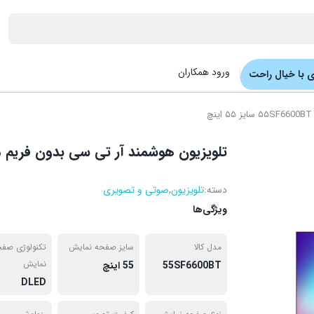
ورود همکاران
 با خیال راحت
تلویزیون هوشمند آر تی سی بدون فریم مدل ۵۵SF6600BT سایز ۵
دسته:
تلویزیون
,
صوتی و تصویری
ویژگی‌ها
مدل کالا
سایز صفحه نمایش
تکنولوژی صف
نمایش
55SF6600BT
55 اینچ
DLED