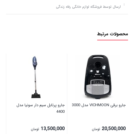
ارسال توسط فروشگاه لوازم خانگی رفاه زندگی
محصولات مرتبط
جارو
00
جارو برقی VICHMOON مدل 3000
جارو پرتابل سیم دار سونیا مدل
4400
13,500,000
20,500,000
تومان
تومان