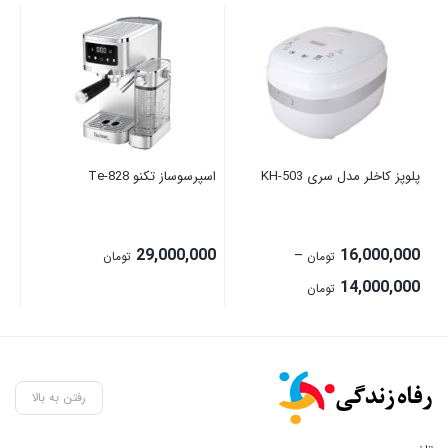
پلوپز کاخلر مدل سری KH-503
اسپرسوساز تکنو Te‑828
قال
00
29,000,000
16,000,000
–
تومان
تومان
Price
14,000,000
تومان
range:
14,000,000 تومان
through
16,000,000 تومان
رفتن به بالا