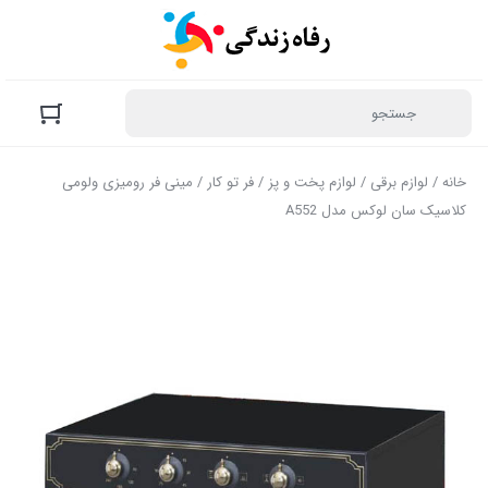
خانه
/
لوازم برقی
/
لوازم پخت و پز
/
فر تو کار
/ مینی فر رومیزی ولومی
کلاسیک سان لوکس مدل A552