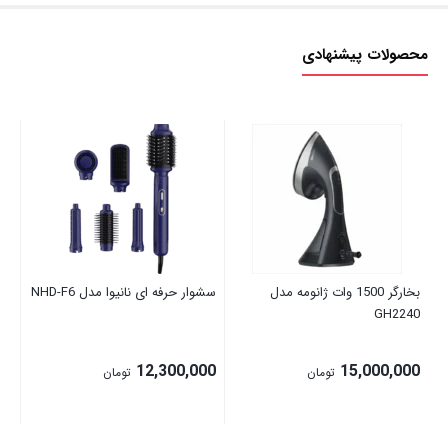
محصولات پیشنهادی
اس
پلاس
00
بخارگر 1500 وات ژانومه مدل
سشوار حرفه ای نانیوا مدل NHD-F6
GH2240
12,300,000
15,000,000
تومان
تومان