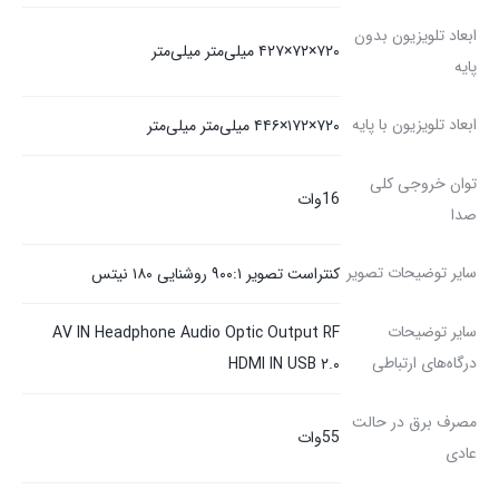
ابعاد تلویزیون بدون
۷۲۰×۷۲×۴۲۷ میلی‌متر میلی‌متر
پایه
ابعاد تلویزیون با پایه
۷۲۰×۱۷۲×۴۴۶ میلی‌متر میلی‌متر
توان خروجی کلی
16وات
صدا
سایر توضیحات تصویر
کنتراست تصویر ۹۰۰:۱ روشنایی ۱۸۰ نیتس
سایر توضیحات
AV IN Headphone Audio Optic Output RF
درگاه‌های ارتباطی
HDMI IN USB ۲.۰
مصرف برق در حالت
55وات
عادی