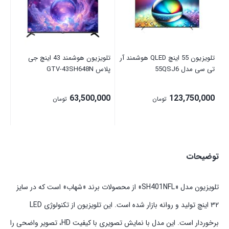
00
تلویزیون 55 اینچ QLED هوشمند آر
تلویزیون هوشمند 43 اینچ جی
تی سی مدل 55QSJ6
پلاس GTV-43SH648N
63,500,000
123,750,000
تومان
تومان
توضیحات
تلویزیون مدل «SH401NFL» از محصولات برند «شهاب» است که در سایز
۳۲ اینچ تولید و روانه بازار شده است. این تلویزیون از تکنولوژی LED
برخوردار است. این مدل با نمایش تصویری با کیفیت HD، تصویر واضحی را