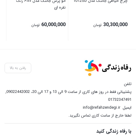
چرخ خیاطی جانتک مدل 1012SD
اتو پرس جانتک مدل ۶۱۰۰ رنگ
نقره ای
60,000,000
30,300,000
تومان
تومان
رفتن به بالا
تلفن
پشتیبانی فقط در روز های کاری از ساعت 9 الی 13 و 17 الی 20، 09022442002
,
01732347491
ایمیل
info@refahzendegi.ir
لطفا خارج از ساعت کاری تماس نگیرید.
با رفاه زندگی کنید