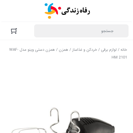
خانه
/
لوازم برقی
/
خردکن و غذاساز
/
همزن
/ همزن دستی وینو مدل WAF-
HM 2101