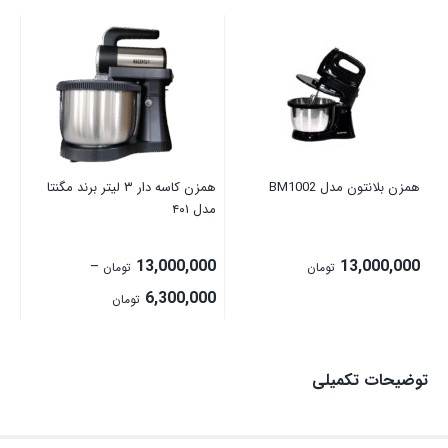
ھمز
00
ھمزن بلانتون مدل BM1002
همزن کاسه دار ۳ لیتر برند مگنتا
مدل ۴۰۱
13,000,000
13,000,000
–
تومان
تومان
Price
6,300,000
تومان
range:
6,300,000 تومان
توضیحات تکمیلی
through
13,000,000 تومان