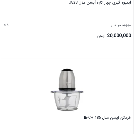
آبمیوه گیری چهار کاره آیسن مدل J828
موجود در انبار
4.5
20,000,000
تومان
خردکن آیسن مدل IE-CH 186