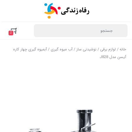
2
خانه
/
لوازم برقی
/
نوشیدنی ساز
/
آب میوه گیری
/ آبمیوه گیری چهار کاره
آیسن مدل J828