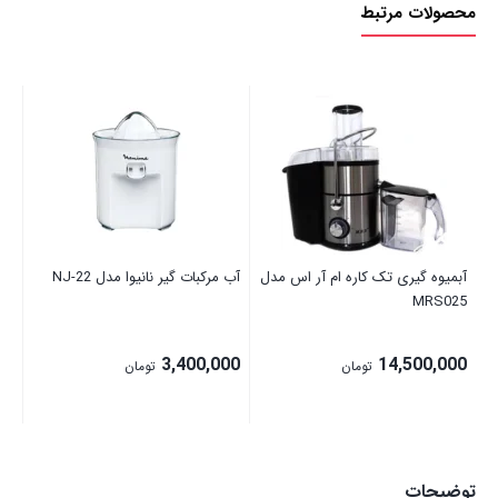
محصولات مرتبط
کاره
آیسن
مدل
J828
آبم
17
عدد
00
آبمیوه گیری تک کاره ام آر اس مدل
آب مرکبات گیر نانیوا مدل NJ-22
MRS025
3,400,000
14,500,000
تومان
تومان
توضیحات