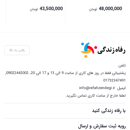
00
43,500,000
48,000,000
تومان
تومان
رفتن به بالا
تلفن
پشتیبانی فقط در روز های کاری از ساعت 9 الی 13 و 17 الی 20، 09022442002
,
01732347491
ایمیل
info@refahzendegi.ir
لطفا خارج از ساعت کاری تماس نگیرید.
با رفاه زندگی کنید
رویه ثبت سفارش و ارسال