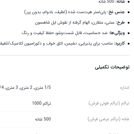
شانه:
500 شانه
جنس نخ:
پلی‌استر هیت‌ست شده (لطیف، بادوام، بدون پرز)
طرح:
سنتی، متقارن، الهام گرفته از نقوش ایل شاهسون
ویژگی‌ها:
ضد حساسیت، قابل شست‌وشو، حفظ کیفیت و رنگ
کاربرد:
مناسب برای پذیرایی، نشیمن، اتاق خواب و دکوراسیون کلاسیک/تلفیق
توضیحات تکمیلی
اندازه
1/5 متری, 2 متری, 3 متری, 3/4 متری, 4 متری, 6 متری, 9 متری, 12 متری
تراکم (تراکم طولی فرش)
تراکم 1000
شانه (تراکم عرضی فرش)
500 شانه