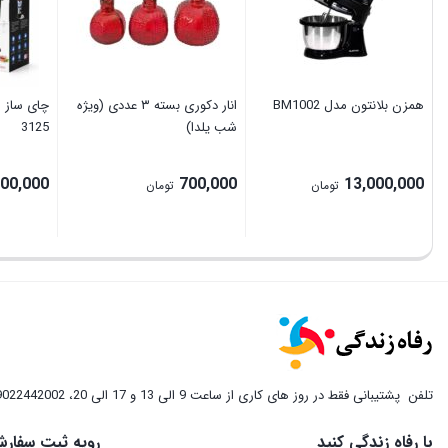
ھمزن بلانتون مدل BM1002
انار دکوری بسته ۳ عددی (ویژه
چای ساز 
شب یلدا)
3125
000,000
700,000
13,000,000
تومان
تومان
تلفن
پشتیبانی فقط در روز های کاری از ساعت 9 الی 13 و 17 الی 20، 09022442002
با رفاه زندگی کنید
رویه ثبت سفارش