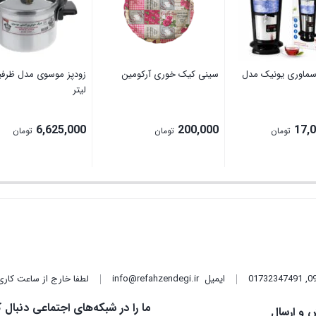
سماوری یونیک مدل
سینی کیک خوری آرکومین
لیتر
6,625,000
200,000
17,
تومان
تومان
تومان
,
01732347491
ایمیل
info@refahzendegi.ir
لطفا خارج از ساعت کاری
ما را در شبکه‌های اجتماعی دنبال ک
 و ارسال