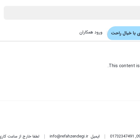
ورود همکاران
 با خیال راحت
This content is
,
01732347491
ایمیل
info@refahzendegi.ir
لطفا خارج از ساعت کاری