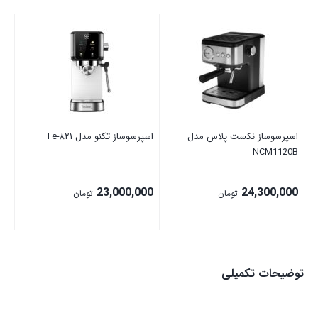
اسپ
00
اسپرسوساز نکست پلاس مدل
اسپرسوساز تکنو مدل Te‑۸۲۱
NCM1120B
23,000,000
24,300,000
تومان
تومان
توضیحات تکمیلی