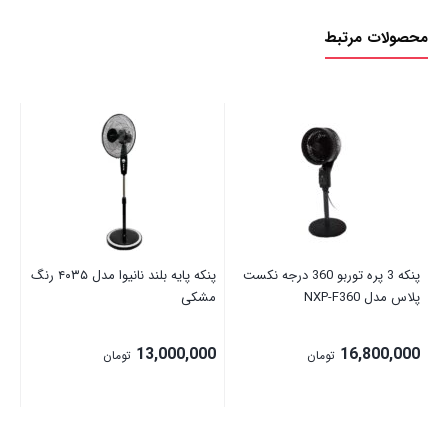
محصولات مرتبط
پنکه ۷ پره ا
00
پنکه 3 پره توربو 360 درجه نکست
پنکه پایه بلند نانیوا مدل ۴۰۳۵ رنگ
پلاس مدل NXP-F360
مشکی
13,000,000
16,800,000
تومان
تومان