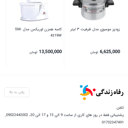
زودپز موسوی مدل ظرفیت ۳ لیتر
کاسه همزن اوریکس مدل SM-
4319W
مش
00
13,500,000
6,625,000
تومان
تومان
رفتن به بالا
تلفن
پشتیبانی فقط در روز های کاری از ساعت 9 الی 13 و 17 الی 20، 09022442002
,
01732347491