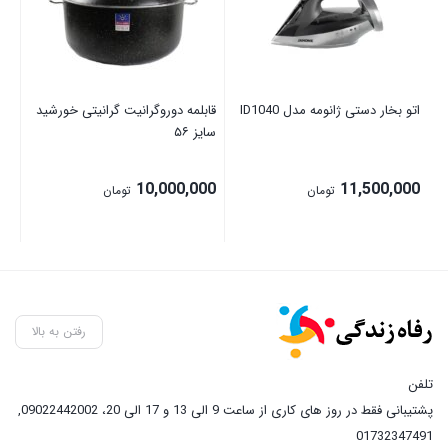
اتو بخار دستی ژانومه مدل ID1040
قابلمه دوروگرانیت گرانیتی خورشید
کت
سایز ۵۶
80
00
10,000,000
11,500,000
تومان
تومان
رفتن به بالا
تلفن
پشتیبانی فقط در روز های کاری از ساعت 9 الی 13 و 17 الی 20، 09022442002
,
01732347491