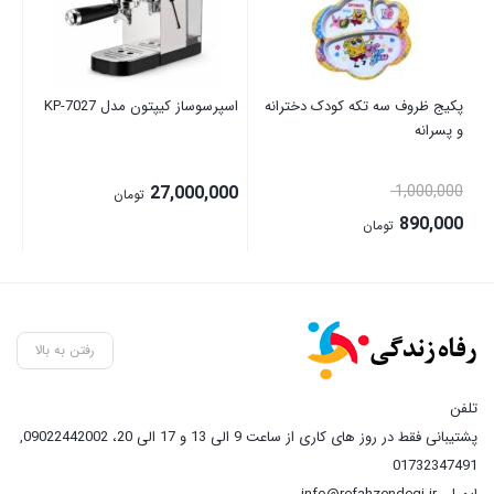
پکیج ظروف سه تکه کودک دخترانه
اسپرسوساز کیپتون مدل KP-7027
آبم
و پسرانه
قیمت
00
27,000,000
1,000,000
تومان
اصلی:
890,000
تومان
1,000,000 تومان
قیمت
بود.
فعلی:
890,000 تومان.
رفتن به بالا
تلفن
پشتیبانی فقط در روز های کاری از ساعت 9 الی 13 و 17 الی 20، 09022442002
,
01732347491