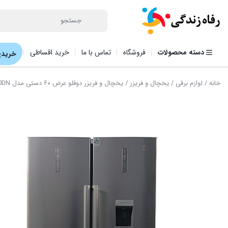
دسته محصولات
فروشگاه
تماس با ما
خرید اقساطی
خریدی
خانه
/
لوازم برقی
/
یخچال و فریزر
/ یخچال و فریزر دوقلو عرض ۶۰ دستی مدل N6020DN