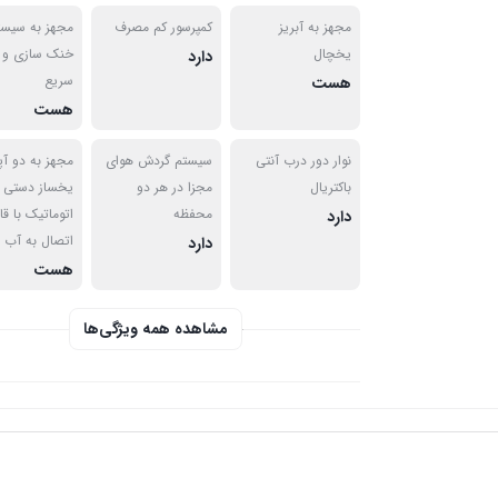
مجهز به آبریز
کمپرسور کم مصرف
مجهز به سیست
یخچال
خنک سازی و ا
دارد
سریع
هست
هست
نوار دور درب آنتی
سیستم گردش هوای
مجهز به دو آ
باکتریال
مجزا در هر دو
یخساز دستی 
محفظه
اتوماتیک با قا
دارد
اتصال به آب 
دارد
هست
مشاهده همه ویژگی‌ها