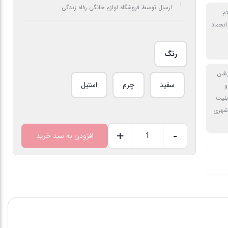
ارسال توسط فروشگاه لوازم خانگی رفاه زندگی
م
نجماد
رنگ
پشن
سفید
چرم
استیل
و
بلیت
شهری
+
-
افزودن به سبد خرید
یخچال
و
فریزر
دوقلو
عرض
۶۰