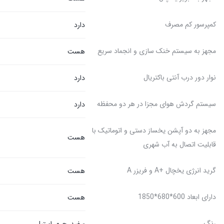
کمپرسور کم مصرف
دارد
مجهز به سیستم خنک سازی و انجماد سریع
هست
نوار دور درب آنتی باکتریال
دارد
سیستم گردش هوای مجزا در هر دو محفظه
دارد
مجهز به دو آپشن یخساز دستی و اتوماتیک با
هست
قابلیت اتصال به آب شهری
گرید انرژی یخچال +A و فریزر A
هست
دارای ابعاد 600*680*1850
هست
رنگ
سفید, چرم, استیل