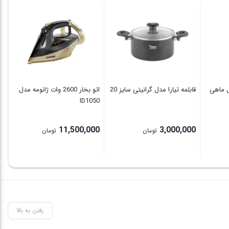
ل ماهی
قابلمه تیارا مدل گرانیتی سایز 20
اتو بخار 2600 وات ژانومه مدل
ID1050
تیغ
00
11,500,000
3,000,000
تومان
تومان
رفتن به بالا