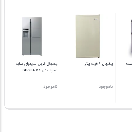
دستی
مدل
N6020DN
یخ
عدد
 S
نا
یخچال ۶ فوت پلار
یخچال فریزر سایدبای ساید
اسنوا مدل S8-2340ss
ناموجود
ناموجود