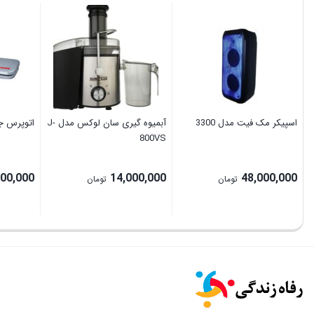
اسپیکر مک فیت مدل 3300
آبمیوه گیری سان لوکس مدل J-
اتوپرس جان
800VS
000,000
14,000,000
48,000,000
تومان
تومان