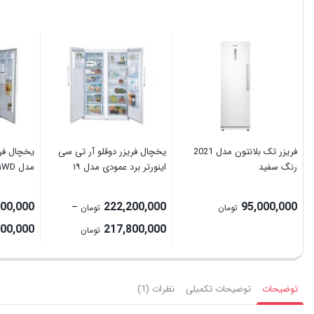
فریزر تک بلانتون مدل 2021
یخچال فریزر دوقلو آر تی سی
یخچال فری
رنگ سفید
اینورتر برد عمودی مدل ۱۹
مدل ۸۱WD
400,000
222,200,000
95,000,000
–
تومان
تومان
Price
000,000
217,800,000
تومان
range:
217,800,000 تومان
through
توضیحات
توضیحات تکمیلی
نظرات (1)
222,200,000 تومان