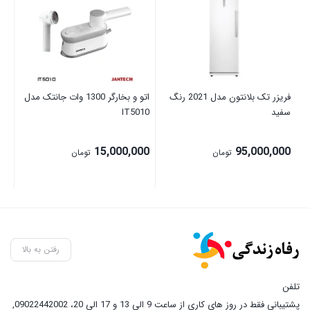
فریزر تک بلانتون مدل 2021 رنگ
اتو و بخارگر 1300 وات جانتک مدل
آسی
سفید
IT5010
00
15,000,000
95,000,000
تومان
تومان
رفتن به بالا
تلفن
پشتیبانی فقط در روز های کاری از ساعت 9 الی 13 و 17 الی 20، 09022442002
,