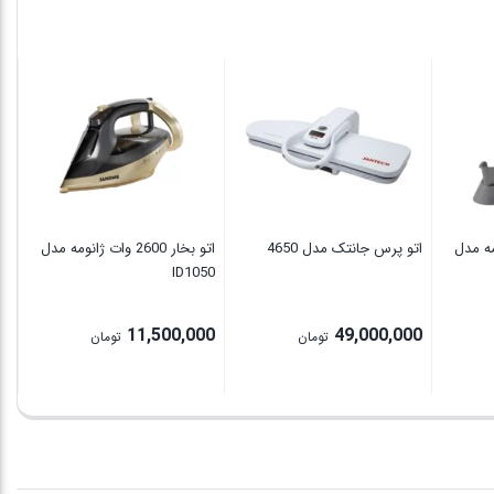
30
00
 ژانومه مدل
اتو پرس جانتک مدل 4650
اتو بخار 2600 وات ژانومه مدل
ID1050
11,500,000
49,000,000
تومان
تومان