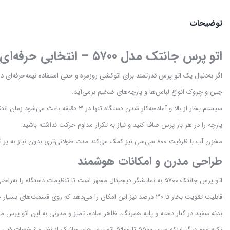
توضیحات
اتو پرس جانتک مدل ۵۷۰۰ – انتخابی حرفه‌ای برای اتوکشی راحت و سریع
چین و چروک انواع لباس‌ها و پارچه‌های ضخیم برمی‌آید.
پارچه را در هر بار پرس صاف کنید و نیاز به تکرار مداوم حرکت نداشته باشید.
مخزن آب با ظرفیت ۸۰۰ سی‌سی نیز کمک می‌کند مدت طولانی‌تری بدون نیاز به پر کردن مجدد از دستگاه استفاده کنید؛ مخصوصاً زمانی که حجم لباس‌ها زیاد است.
طراحی مدرن و امکانات هوشمند
اتو پرس جانتک ۵۷۰۰ به نمایشگر دیجیتال مجهز است تا تنظیمات دستگاه را به‌راحتی و با دقت کنترل کنید. وجود فیلتر داخلی و سنسور کنترل مواد معدنی آب (EMC) از تشکیل رسوب جلوگیری کرده و به افزایش عمر مفید دستگاه کمک می‌کند.
قابلیت تقویت بخار تا ۳۰ درصد نیز این امکان را می‌دهد که روی قسمت‌های بسیار چروک یا پارچه‌های ضخیم، بخار بیشتری اعمال شود و نتیجه نهایی اتوکشی، صاف و یکدست باشد.
بدنه سفید در کنار دسته و پایه همرنگ، ظاهر ساده، تمیز و مدرنی به این اتو پرس می
نکته مهم دیگر اینکه سری ۵۵۰۰ تا ۵۹۰۰ اتو پرس‌های جانتک از نظر مشخصات فنی کاملاً مشابه هستند و تفاوت آن‌ها فقط در رنگ دستگاه است؛ بنابراین می‌توانید بر اساس سلیقه ظاهری، مدل مناسب خود را انتخاب کنید.