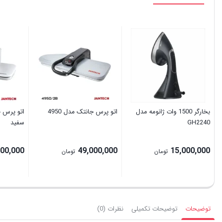
بخارگر 1500 وات ژانومه مدل
اتو پرس جانتک مدل 4950
GH2240
سفید
000,000
49,000,000
15,000,000
تومان
تومان
توضیحات
توضیحات تکمیلی
نظرات (0)