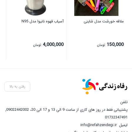
00
ملاقه خورشت مدل شاینی
آسیاب قهوه نانیوا مدل N95
4,000,000
150,000
تومان
تومان
رفتن به بالا
تلفن
پشتیبانی فقط در روز های کاری از ساعت 9 الی 13 و 17 الی 20، 09022442002
,
01732347491
ایمیل
info@refahzendegi.ir