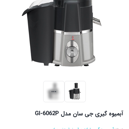
آبمیوه گیری جی سان مدل GI-6062P