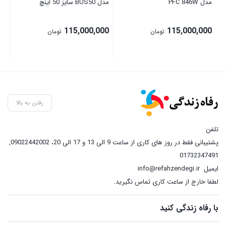
مدل PFC 846W
مدل BUS50 سایز 50 اینچ
115,000,000
115,000,000
تومان
تومان
رفتن به بالا
تلفن
پشتیبانی فقط در روز های کاری از ساعت 9 الی 13 و 17 الی 20، 09022442002
,
01732347491
ایمیل
info@refahzendegi.ir
لطفا خارج از ساعت کاری تماس نگیرید.
با رفاه زندگی کنید