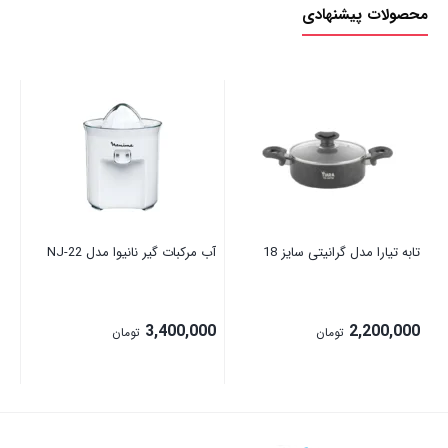
محصولات پیشنهادی
مدل 
00
تابه تیارا مدل گرانیتی سایز 18
آب مرکبات گیر نانیوا مدل NJ-22
3,400,000
2,200,000
تومان
تومان