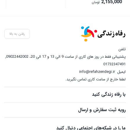
Price
2,155,000
تومان
range:
2,155,000 تومان
through
2,500,000 تومان
رفتن به بالا
تلفن
پشتیبانی فقط در روز های کاری از ساعت 9 الی 13 و 17 الی 20، 09022442002
,
01732347491
ایمیل
info@refahzendegi.ir
لطفا خارج از ساعت کاری تماس نگیرید.
با رفاه زندگی کنید
رویه ثبت سفارش و ارسال
ما را در شبکه‌های اجتماعی دنبال کنید