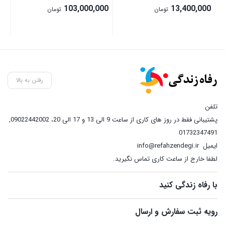
00
103,000,000
13,400,000
تومان
تومان
رفتن به بالا
تلفن
پشتیبانی فقط در روز های کاری از ساعت 9 الی 13 و 17 الی 20، 09022442002
,
01732347491
ایمیل
info@refahzendegi.ir
لطفا خارج از ساعت کاری تماس نگیرید.
با رفاه زندگی کنید
رویه ثبت سفارش و ارسال