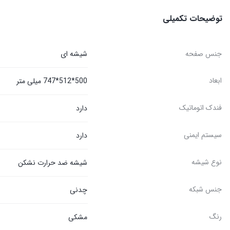
توضیحات تکمیلی
جنس صفحه
شیشه ای
ابعاد
500*512*747 میلی متر
فندک اتوماتیک
دارد
سیستم ایمنی
دارد
نوع شیشه
شیشه ضد حرارت نشکن
جنس شبکه
چدنی
رنگ
مشکی