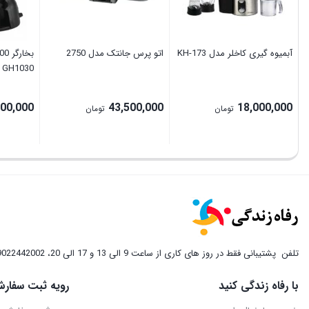
آبمیوه گیری کاخلر مدل KH-173
اتو پرس جانتک مدل 2750
GH1030
500,000
43,500,000
18,000,000
تومان
تومان
تلفن
پشتیبانی فقط در روز های کاری از ساعت 9 الی 13 و 17 الی 20، 09022442002
با رفاه زندگی کنید
رویه ثبت سفارش