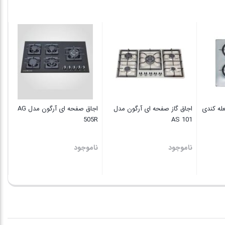
مدل
CVG
75
پری
SQPB
عدد
نا
 صفحه ای ۴ شعله کندی
اجاق گاز صفحه ای آرگون مدل
اجاق صفحه ای آرگون مدل AG
505R
AS 101
ناموجود
ناموجود