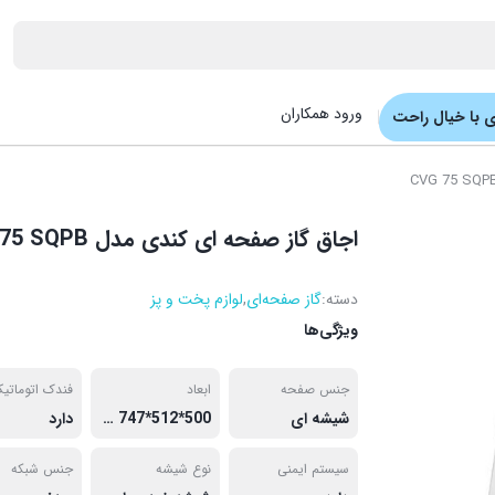
ورود همکاران
 با خیال راحت
اجاق گاز صفحه ای کندی مدل CVG 75 SQPB
دسته:
گاز صفحه‌ای
,
لوازم پخت و پز
ویژگی‌ها
جنس صفحه
ابعاد
فندک اتوماتی
شیشه ای
500*512*747 میلی متر
دارد
سیستم ایمنی
نوع شیشه
جنس شبکه