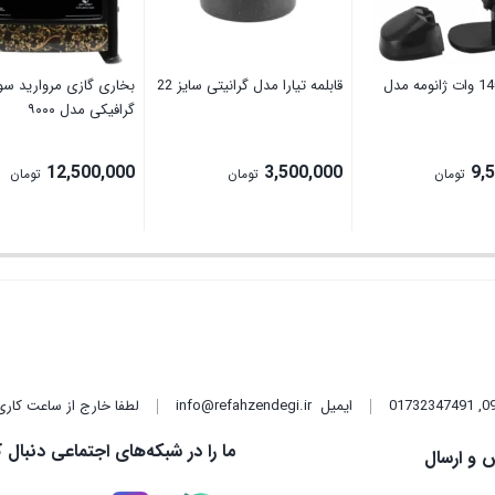
بخارگر 1400 وات ژانومه مدل
قابلمه تیارا مدل گرانیتی سایز 22
بخاری گازی مروارید سو
گرافیکی مدل ۹۰۰۰
12,500,000
3,500,000
9,
تومان
تومان
تومان
,
01732347491
ایمیل
info@refahzendegi.ir
لطفا خارج از ساعت کاری
ما را در شبکه‌های اجتماعی دنبال ک
 و ارسال