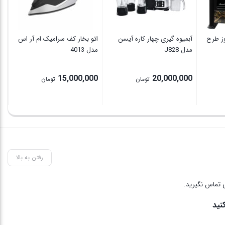
00
ز طرح
آبمیوه گیری چهار کاره آیسن
اتو بخار کف سرامیک ام آر اس
مدل J828
مدل 4013
15,000,000
20,000,000
تومان
تومان
رفتن به بالا
 تماس نگیرید.
نید