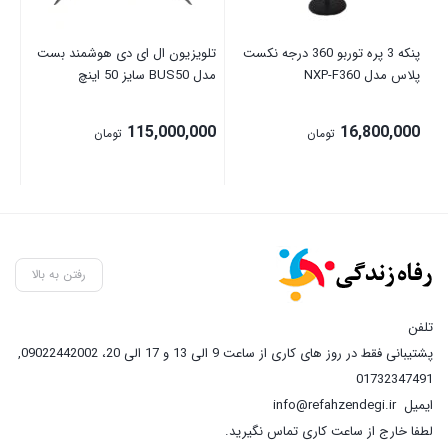
پنکه 3 پره توربو 360 درجه نکست
تلویزیون ال ای دی هوشمند بست
پنکه ۷ پره ا
پلاس مدل NXP-F360
مدل BUS50 سایز 50 اینچ
00
115,000,000
16,800,000
تومان
تومان
رفتن به بالا
تلفن
پشتیبانی فقط در روز های کاری از ساعت 9 الی 13 و 17 الی 20، 09022442002
,
01732347491
ایمیل
info@refahzendegi.ir
لطفا خارج از ساعت کاری تماس نگیرید.