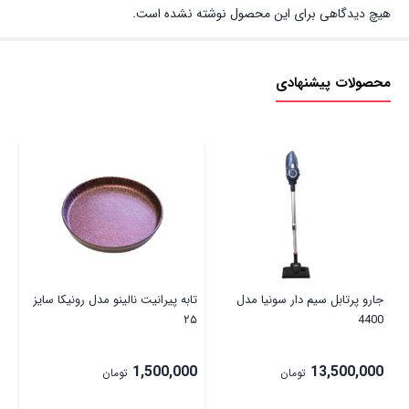
هیچ دیدگاهی برای این محصول نوشته نشده است.
محصولات پیشنهادی
آو
6S
00
جارو پرتابل سیم دار سونیا مدل
تابه پیرانیت نالینو مدل رونیکا سایز
۲۵
4400
1,500,000
13,500,000
تومان
تومان