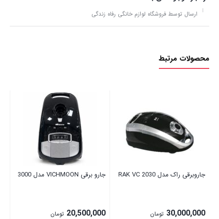
ارسال توسط فروشگاه لوازم خانگی رفاه زندگی
محصولات مرتبط
جاروبرقی راک مدل RAK VC 2030
جارو برقی VICHMOON مدل 3000
جار
00
00
20,500,000
30,000,000
تومان
تومان